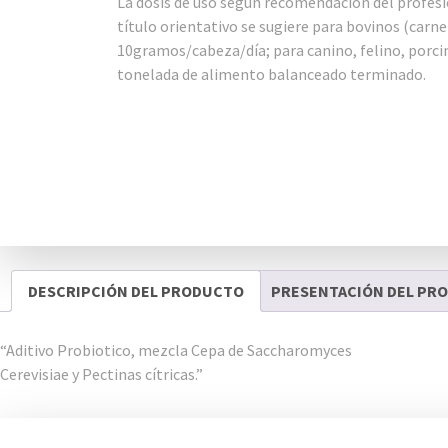
La dosis de uso según recomendación del profesi
título orientativo se sugiere para bovinos (carne
10gramos/cabeza/día; para canino, felino, porcin
tonelada de alimento balanceado terminado.
DESCRIPCIÓN DEL PRODUCTO
PRESENTACIÓN DEL PR
“Aditivo Probiotico, mezcla Cepa de Saccharomyces
Cerevisiae y Pectinas cítricas.”