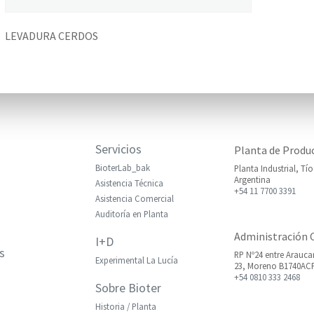
LEVADURA CERDOS
Servicios
Planta de Produ
BioterLab_bak
Planta Industrial, Tí
Argentina
Asistencia Técnica
+54 11 7700 3391
Asistencia Comercial
Auditoría en Planta
Administración 
I+D
s
RP Nº24 entre Arauca
Experimental La Lucía
23, Moreno B1740ACP,
+54 0810 333 2468
Sobre Bioter
Historia / Planta