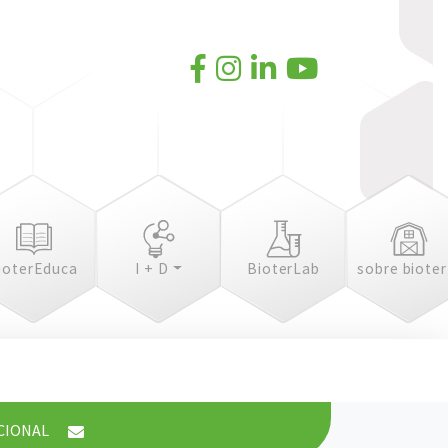
ioterEduca
I + D
BioterLab
sobre bioter
ICIONAL