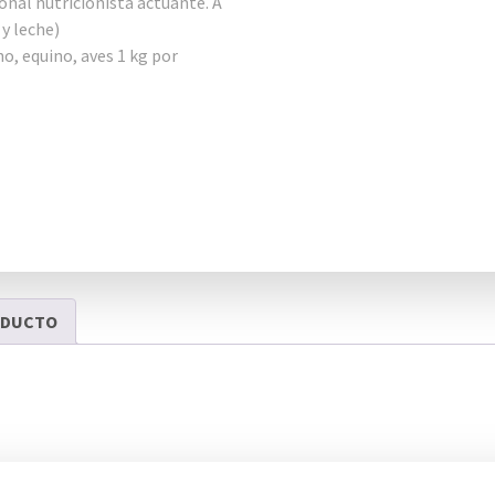
onal nutricionista actuante. A
 y leche)
o, equino, aves 1 kg por
ODUCTO