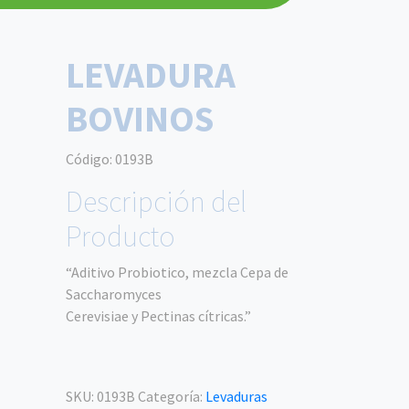
LEVADURA
BOVINOS
Código:
0193B
Descripción del
Producto
“Aditivo Probiotico, mezcla Cepa de
Saccharomyces
Cerevisiae y Pectinas cítricas.”
SKU:
0193B
Categoría:
Levaduras