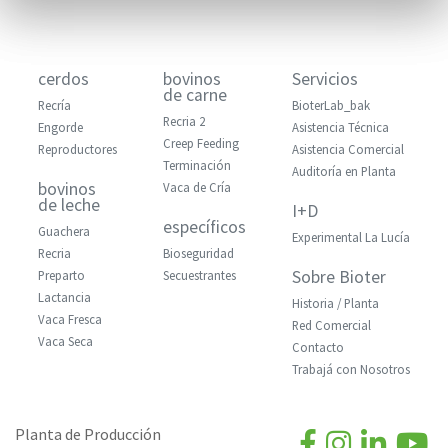
cerdos
bovinos
Servicios
de carne
Recría
BioterLab_bak
Recria 2
Engorde
Asistencia Técnica
Creep Feeding
Reproductores
Asistencia Comercial
Terminación
Auditoría en Planta
bovinos
Vaca de Cría
de leche
I+D
específicos
Guachera
Experimental La Lucía
Recria
Bioseguridad
Sobre Bioter
Preparto
Secuestrantes
Lactancia
Historia / Planta
Vaca Fresca
Red Comercial
Vaca Seca
Contacto
Trabajá con Nosotros
Planta de Producción